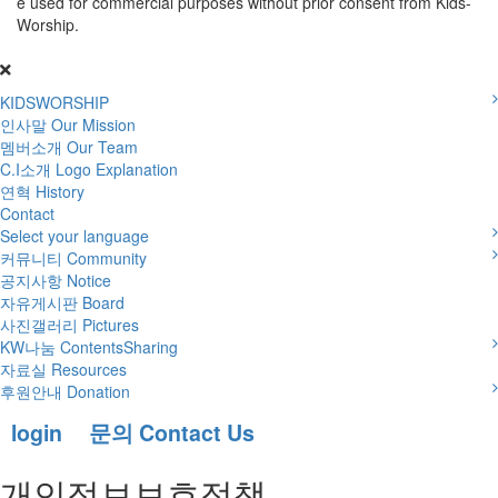
e used for commercial purposes without prior consent from Kids-
Worship.
KIDSWORSHIP
인사말
Our Mission
멤버소개
Our Team
C.I소개
Logo Explanation
연혁
History
Contact
Select your language
커뮤니티 Community
공지사항
Notice
자유게시판
Board
사진갤러리
Pictures
KW나눔 ContentsSharing
자료실
Resources
후원안내 Donation
login
문의 Contact Us
개인정보보호정책