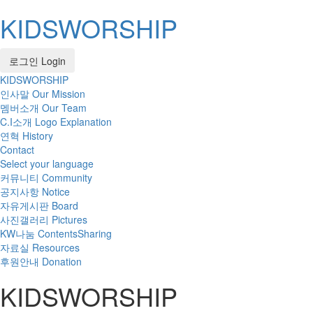
KIDSWORSHIP
로그인 Login
KIDSWORSHIP
Tog
인사말
Our Mission
navi
멤버소개
Our Team
C.I소개
Logo Explanation
연혁
History
Contact
Select your language
커뮤니티 Community
공지사항
Notice
자유게시판
Board
사진갤러리
Pictures
KW나눔 ContentsSharing
자료실
Resources
후원안내 Donation
KIDSWORSHIP