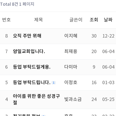
Total 8건
1 페이지
번호
제목
글쓴이
조회
날짜
8
오직 주만 위해
이지혜
30
12-22
7
양일교회입니다.
최재용
20
06-04
6
등업 부탁드릴게용.
다미마
9
06-04
5
등업 부탁드립니다.
이정호
16
01-03
1
아이를 위한 좋은 성경구
4
빛과소금
24
05-25
절