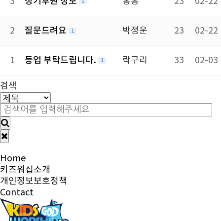
3
정기후원 정보
홍홍
23
02-22
1
2
질문드려요
박정운
23
02-22
1
1
등업 부탁드립니다.
락구리
33
02-03
1
검색
Home
키즈워십소개
개인정보보호정책
Contact